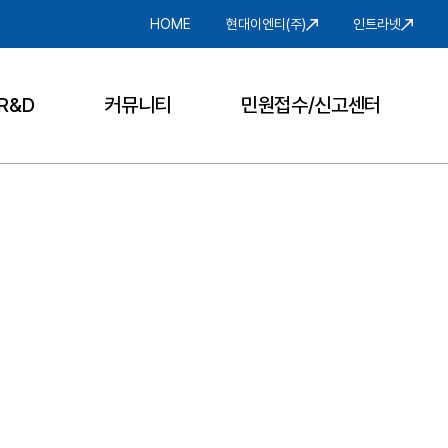
HOME
현대이엔티(주)
인트라넷
R&D
커뮤니티
민원접수/신고센터