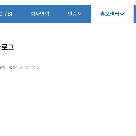
CI / BI
회사연혁
인증서
홍보센터
다로그
69회
24-01-17 14:16