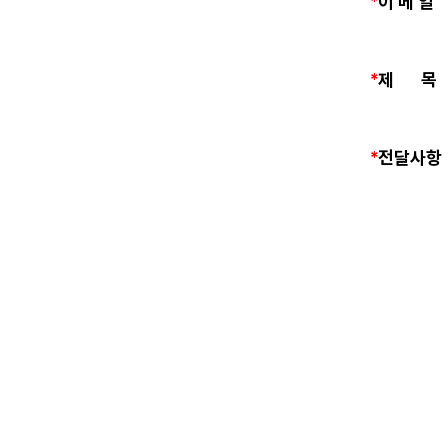
*
이 메 일
*
제 목
*
전달사항