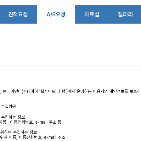
견적요청
A/S요청
자료실
갤러리