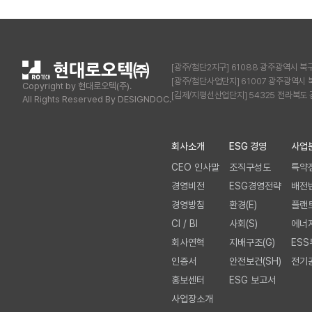
[광주/첨단2지구] 61088 광주광역시 북구 첨단연
[광주/첨단사업단지] 61007 광주광역시 북구 첨
Copyright by
현대로오텍(주)
.
[김제/지평선산업단지] 54325 전라북도 김제시
All Rights Reserved By DESIGNDOC.
회사소개
ESG 경영
사업
CEO 인사말
조직구성도
특약
경영비전
ESG경영전략
배전
경영방침
환경(E)
플랜
CI / BI
사회(S)
에너
회사연혁
지배구조(G)
ESS
인증서
안전보건(SH)
전기
홍보센터
ESG 보고서
사업장소개