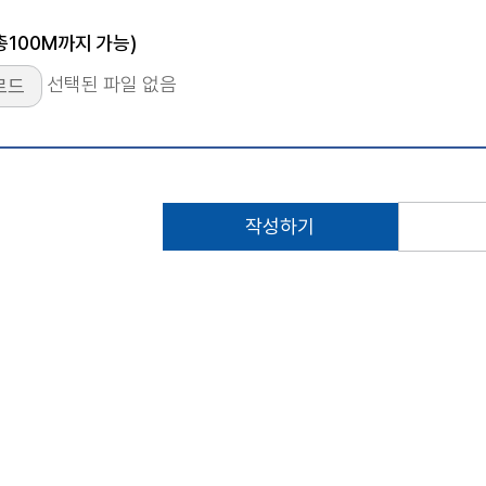
총100M까지 가능)
숫자음성듣기
새로고침
선택된 파일 없음
로드
작성하기