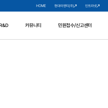
HOME
현대이엔티(주)
인트라넷
R&D
커뮤니티
민원접수/신고센터