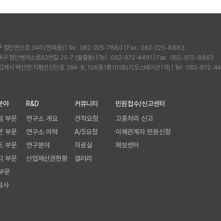
신로 340 (연제동) | Tel : 062-225-7880 | Fax : 062-225-8863
단벤처소로62번길 20-7 (월출동) | Tel : 062-972-4491 | Fax : 062-972-8863
 백산면 지평선산단로 394-8, 106동1층101호(지오스테이션1차) | Tel : 062-972-4491 |
분야
R&D
커뮤니티
민원접수/신고센터
점 부문
연구소 개요
견적요청
고충처리 신고
반 부문
연구소 이력
A/S요청
이해관계자 민원신청
트 부문
연구분야
자료실
제보센터
지 부문
산업재산권현황
갤러리
부문
공사