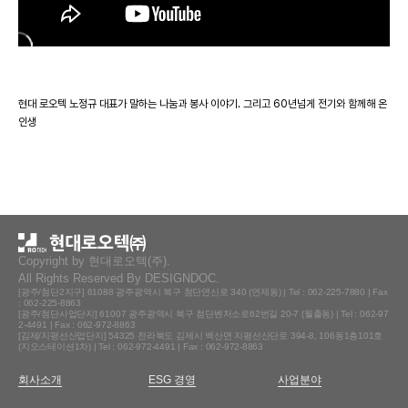
현대 로오텍 노정규 대표가 말하는 나눔과 봉사 이야기. 그리고 60년넘게 전기와 함께해 온
인생
Copyright by
현대로오텍(주)
.
All Rights Reserved By DESIGNDOC.
[광주/첨단2지구] 61088 광주광역시 북구 첨단연신로 340 (연제동) | Tel : 062-225-7880 | Fax
: 062-225-8863
[광주/첨단사업단지] 61007 광주광역시 북구 첨단벤처소로62번길 20-7 (월출동) | Tel : 062-97
이전글
[기능한국인] 2023년 2월 노정규 대표_현대로오텍(주)_대한민국 제
2-4491 | Fax : 062-972-8863
일의 롤모델이 되다(제192호)
24.01.19
[김제/지평선산업단지] 54325 전라북도 김제시 백산면 지평선산단로 394-8, 106동1층101호
(지오스테이션1차) | Tel : 062-972-4491 | Fax : 062-972-8863
다음글
현대로오텍(주) & 현대이엔티(주) 회사 소개 -출근하자-
24.01.19
회사소개
ESG 경영
사업분야