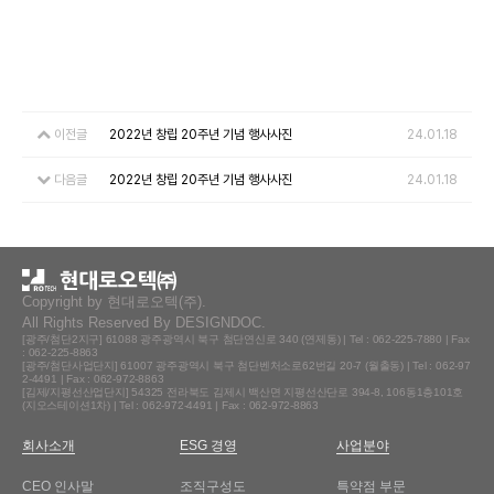
이전글
2022년 창립 20주년 기념 행사사진
24.01.18
다음글
2022년 창립 20주년 기념 행사사진
24.01.18
Copyright by
현대로오텍(주)
.
All Rights Reserved By DESIGNDOC.
[광주/첨단2지구] 61088 광주광역시 북구 첨단연신로 340 (연제동) | Tel : 062-225-7880 | Fax
: 062-225-8863
[광주/첨단사업단지] 61007 광주광역시 북구 첨단벤처소로62번길 20-7 (월출동) | Tel : 062-97
2-4491 | Fax : 062-972-8863
[김제/지평선산업단지] 54325 전라북도 김제시 백산면 지평선산단로 394-8, 106동1층101호
(지오스테이션1차) | Tel : 062-972-4491 | Fax : 062-972-8863
회사소개
ESG 경영
사업분야
CEO 인사말
조직구성도
특약점 부문